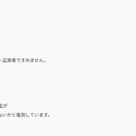
←正直者ですみません。
生が
ないかと推測しています。