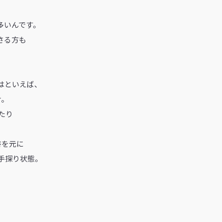
多いんです。
さる方も
はといえば、
け。
たり
書を元に
手探り状態。
。